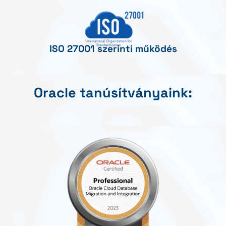
ISO 27001 szerinti működés
Oracle tanúsítványaink: