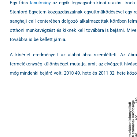
Egy friss
tanulmány
az egyik legnagyobb kínai utazási iroda
Stanford Egyetem közgazdászainak együttműködésével egy rando
sanghaji call centerében dolgozó alkalmazottak körében felm
otthoni munkavégzést és kiknek kell továbbra is bejárni. Mive
továbbra is be kellett járnia.
A kísérlet eredményeit az alábbi ábra szemlélteti. Az ábr
termelékenység különbséget mutatja, amit az elvégzett híváso
még mindenki bejáró volt. 2010 49. hete és 2011 32. hete közöt