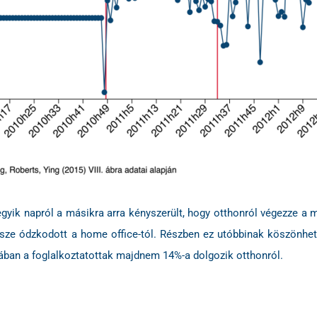
gyik napról a másikra arra kényszerült, hogy otthonról végezze a
 része ódzkodott a home office-tól. Részben ez utóbbinak köszönh
ban a foglalkoztatottak majdnem 14%-a dolgozik otthonról.