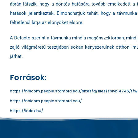
ábrán látszik, hogy a döntés hatására tovább emelkedett a 
hatások jelentkeztek. Elmondhatjuk tehát, hogy a távmunk
feltétlenül látja az előnyöket elsőre.
A Defacto szerint a távmunka mind a magánszektorban, mind 
zajló világméretű tesztjében sokan kényszerülnek otthoni 
járhat.
Források:
https://nbloom.people.stanford.edu/sites/g/files/sbiybj4746
https://nbloom.people.stanford.edu/
https://index.hu/