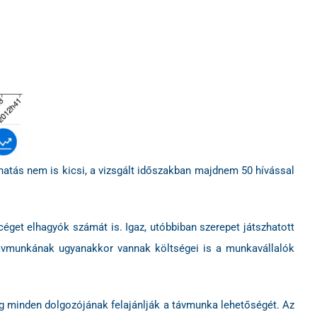
hatás nem is kicsi, a vizsgált időszakban majdnem 50 hívással
get elhagyók számát is. Igaz, utóbbiban szerepet játszhatott
A távmunkának ugyanakkor vannak költségei is a munkavállalók
cég minden dolgozójának felajánlják a távmunka lehetőségét. Az