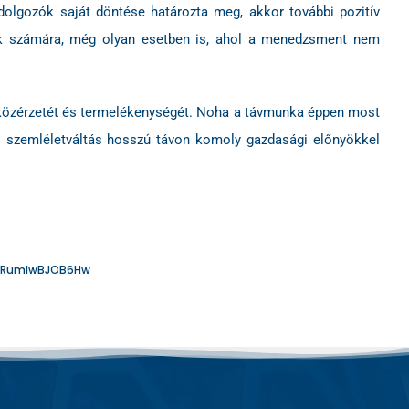
dolgozók saját döntése határozta meg, akkor további pozitív
gek számára, még olyan esetben is, ahol a menedzsment nem
 közérzetét és termelékenységét. Noha a távmunka éppen most
s szemléletváltás hosszú távon komoly gazdasági előnyökkel
qQiRumlwBJOB6Hw