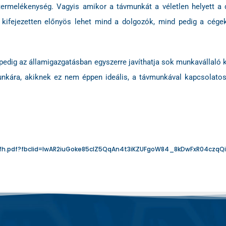
termelékenység. Vagyis amikor a távmunkát a véletlen helyett a 
a kifejezetten előnyös lehet mind a dolgozók, mind pedig a cé
pedig az államigazgatásban egyszerre javíthatja sok munkavállaló
munkára, akiknek ez nem éppen ideális, a távmunkával kapcsolato
/f/wfh.pdf?fbclid=IwAR2iuGoke85cIZ5QqAn4t3iKZUFgoW84_8kDwFxR04cz