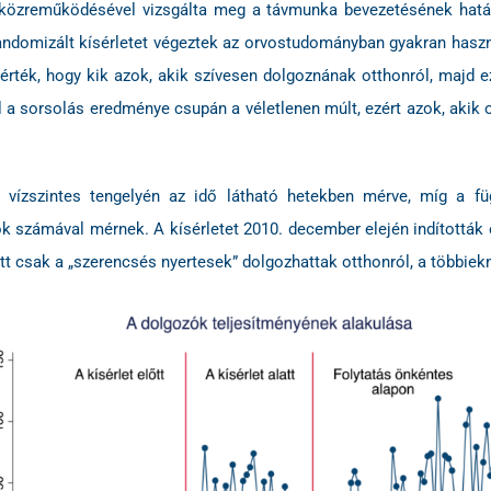
 közreműködésével vizsgálta meg a távmunka bevezetésének hatás
mizált kísérletet végeztek az orvostudományban gyakran használat
érték, hogy kik azok, akik szívesen dolgoznának otthonról, majd 
l a sorsolás eredménye csupán a véletlenen múlt, ezért azok, akik
a vízszintes tengelyén az idő látható hetekben mérve, míg a f
k számával mérnek. A kísérletet 2010. december elején indították 
t csak a „szerencsés nyertesek” dolgozhattak otthonról, a többiekne