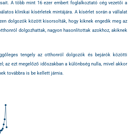
ait. A több mint 16 ezer embert foglalkoztató cég vezetői a
os klinikai kísérletek mintájára. A kísérlet során a vállalat
ezen dolgozók között kisorsolták, hogy kiknek engedik meg az
 otthonról dolgozhattak, nagyon hasonlítottak azokhoz, akiknek
üggőleges tengely az otthonról dolgozók és bejárók közötti
el; az ezt megelőző időszakban a különbség nulla, mivel akkor
k továbbra is be kellett járnia.