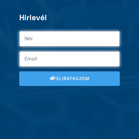
Hírlevél
FELIRATKOZOM