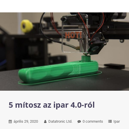
5 mítosz az ipar 4.0-ról
április 29, 2020
Datatronic Ltd.
0 comments
Ipar