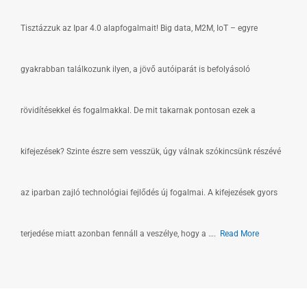
Tisztázzuk az Ipar 4.0 alapfogalmait! Big data, M2M, IoT – egyre
gyakrabban találkozunk ilyen, a jövő autóiparát is befolyásoló
rövidítésekkel és fogalmakkal. De mit takarnak pontosan ezek a
kifejezések? Szinte észre sem vesszük, úgy válnak szókincsünk részévé
az iparban zajló technológiai fejlődés új fogalmai. A kifejezések gyors
terjedése miatt azonban fennáll a veszélye, hogy a ….
Read More