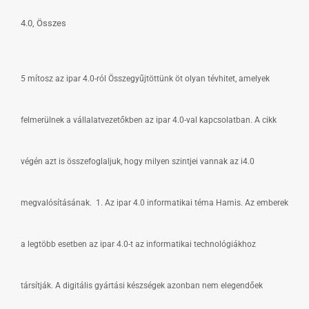
4.0
Összes
5 mítosz az ipar 4.0-ról Összegyűjtöttünk öt olyan tévhitet, amelyek
felmerülnek a vállalatvezetőkben az ipar 4.0-val kapcsolatban. A cikk
végén azt is összefoglaljuk, hogy milyen szintjei vannak az i4.0
megvalósításának. 1. Az ipar 4.0 informatikai téma Hamis. Az emberek
a legtöbb esetben az ipar 4.0-t az informatikai technológiákhoz
társítják. A digitális gyártási készségek azonban nem elegendőek