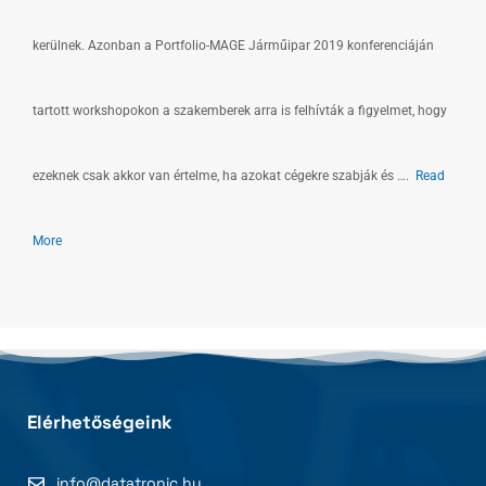
kerülnek. Azonban a Portfolio-MAGE Járműipar 2019 konferenciáján
tartott workshopokon a szakemberek arra is felhívták a figyelmet, hogy
ezeknek csak akkor van értelme, ha azokat cégekre szabják és ….
Read
More
Elérhetőségeink
info@datatronic.hu