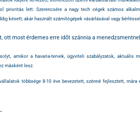
állások idejére tervezett, előrehozott üzemi karbantartási munkálato
l prioritás lett. Szerencsére a nagy tech cégek számos alkalm
dig késett, akár használt számítógépek vásárlásával vagy bérléssel
iát, ott most érdemes erre időt szánnia a menedzsmentne
yt, amikor a havaria-tervek, ügyviteli szabályzatok, aktuális mu
ez másként lesz.
állalatok többsége 8-10 éve bevezetett, szénné fejlesztett, mára 
.