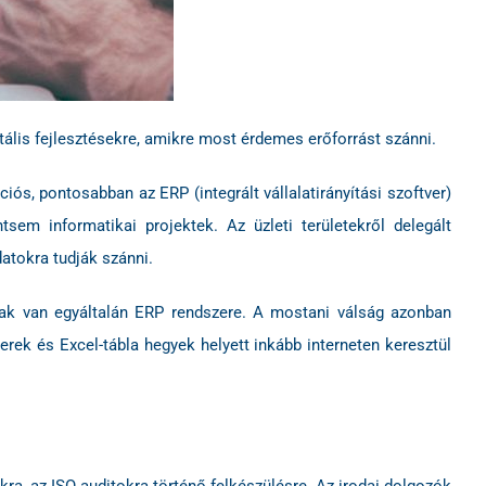
itális fejlesztésekre, amikre most érdemes erőforrást szánni.
iós, pontosabban az ERP (integrált vállalatirányítási szoftver)
tsem informatikai projektek. Az üzleti területekről delegált
datokra tudják szánni.
ának van egyáltalán ERP rendszere. A mostani válság azonban
rek és Excel-tábla hegyek helyett inkább interneten keresztül