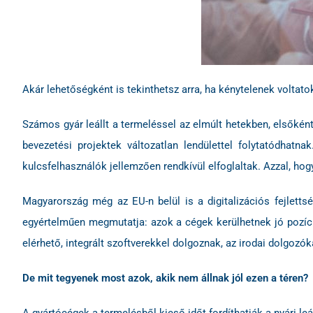
Akár lehetőségként is tekinthetsz arra, ha kénytelenek voltato
Számos gyár leállt a termeléssel az elmúlt hetekben, elsőként 
bevezetési projektek változatlan lendülettel folytatódhatna
kulcsfelhasználók jellemzően rendkívül elfoglaltak. Azzal, hog
Magyarország még az EU-n belül is a digitalizációs fejlett
egyértelműen megmutatja: azok a cégek kerülhetnek jó pozíció
elérhető, integrált szoftverekkel dolgoznak, az irodai dolgoz
De mit tegyenek most azok, akik nem állnak jól ezen a téren?