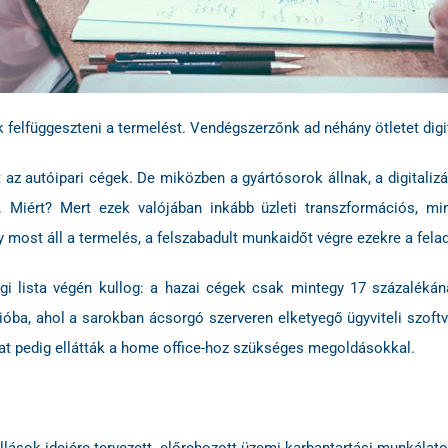
k felfüggeszteni a termelést. Vendégszerzőnk ad néhány ötletet dig
az autóipari cégek. De miközben a gyártósorok állnak, a digitalizác
k. Miért? Mert ezek valójában inkább üzleti transzformációs, min
y most áll a termelés, a felszabadult munkaidőt végre ezekre a fela
ségi lista végén kullog: a hazai cégek csak mintegy 17 százalék
ba, ahol a sarokban ácsorgó szerveren elketyegő ügyviteli szoftve
ókat pedig ellátták a home office-hoz szükséges megoldásokkal.