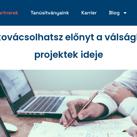
artnerek
Tanúsítványaink
Karrier
Blog
vácsolhatsz előnyt a válságbó
projektek ideje