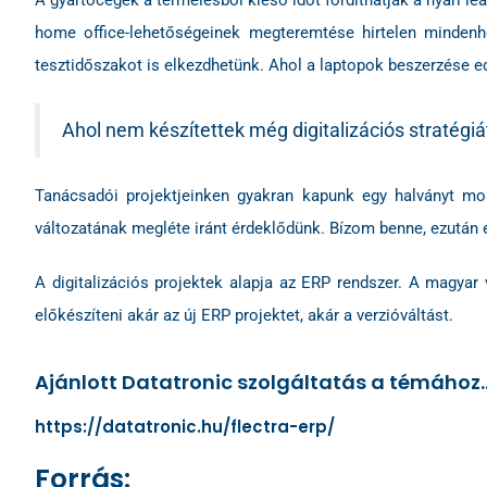
A gyártócégek a termelésből kieső időt fordíthatják a nyári le
home office-lehetőségeinek megteremtése hirtelen mindenho
tesztidőszakot is elkezdhetünk. Ahol a laptopok beszerzése ed
Ahol nem készítettek még digitalizációs stratég
Tanácsadói projektjeinken gyakran kapunk egy halványt mosol
változatának megléte iránt érdeklődünk. Bízom benne, ezután 
A digitalizációs projektek alapja az ERP rendszer. A magyar v
előkészíteni akár az új ERP projektet, akár a verzióváltást.
Ajánlott Datatronic szolgáltatás a témához..
https://datatronic.hu/flectra-erp/
Forrás: