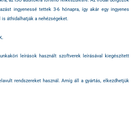
kra, az ISO auditokra történő felkészülésre. Az irodai dolgozók
azást ingyenessé tettek 3-6 hónapra, így akár egy ingyenes
 is áthidalhatják a nehézségeket.
k.
nkaköri leírások használt szoftverek leírásával kiegészített
elavult rendszereket használ. Amíg áll a gyártás, elkezdhetjük